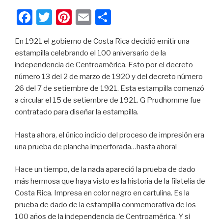
F
T
Pi
E
C
a
wi
nt
m
o
En 1921 el gobierno de Costa Rica decidió emitir una
c
tt
er
ail
m
estampilla celebrando el 100 aniversario de la
e
er
e
p
independencia de Centroamérica. Esto por el decreto
b
st
ar
número 13 del 2 de marzo de 1920 y del decreto número
26 del 7 de setiembre de 1921. Esta estampilla comenzó
o
tir
a circular el 15 de setiembre de 1921. G Prudhomme fue
o
contratado para diseñar la estampilla.
k
Hasta ahora, el único indicio del proceso de impresión era
una prueba de plancha imperforada…hasta ahora!
Hace un tiempo, de la nada apareció la prueba de dado
más hermosa que haya visto es la historia de la filatelia de
Costa Rica. Impresa en color negro en cartulina. Es la
prueba de dado de la estampilla conmemorativa de los
100 años de la independencia de Centroamérica. Y si