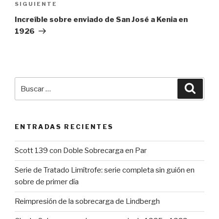
Siguiente
SIGUIENTE
entrada
Increíble sobre enviado de San José a Kenia en
1926
Buscar
Busca
por:
ENTRADAS RECIENTES
Scott 139 con Doble Sobrecarga en Par
Serie de Tratado Limítrofe: serie completa sin guión en
sobre de primer día
Reimpresión de la sobrecarga de Lindbergh