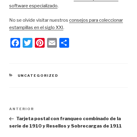
software especializado
.
No se olvide visitar nuestros
consejos para coleccionar
estampillas en el siglo XXI
.
F
T
Pi
E
C
a
wi
nt
m
o
c
tt
er
ail
m
e
er
e
p
CATEGORÍAS
UNCATEGORIZED
b
st
ar
o
tir
o
Navegación
k
Entrada
ANTERIOR
de
anterior:
Tarjeta postal con franqueo combinado de la
entradas
serie de 1910 y Resellos y Sobrecargas de 1911